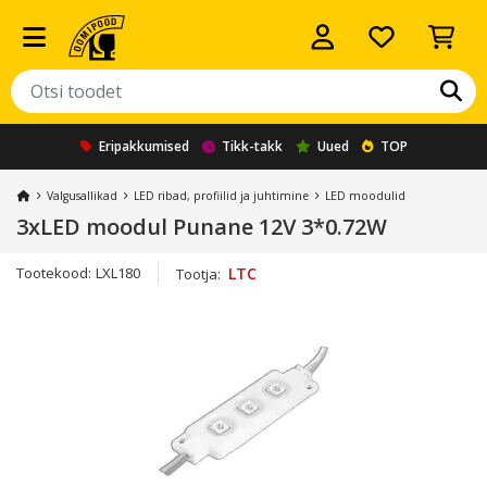
Eripakkumised
Tikk-takk
Uued
TOP
Valgusallikad
LED ribad, profiilid ja juhtimine
LED moodulid
3xLED moodul Punane 12V 3*0.72W
Tootekood:
LXL180
LTC
Tootja: