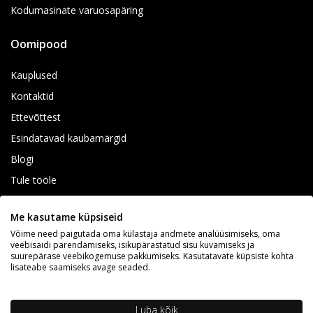
Kodumasinate varuosapäring
Oomipood
Kauplused
Kontaktid
Ettevõttest
Esindatavad kaubamärgid
Blogi
Tule tööle
Elektroonikaromu vastuvõtt
Me kasutame küpsiseid
Jälgi meid
Võime need paigutada oma külastaja andmete analüüsimiseks, oma
veebisaidi parendamiseks, isikupärastatud sisu kuvamiseks ja
suurepärase veebikogemuse pakkumiseks. Kasutatavate küpsiste kohta
lisateabe saamiseks avage seaded.
Luba kõik