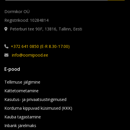
Dormikor OÜ
Registrikood: 10284814
Peterburi tee 90F, 13816, Tallinn, Eesti
+372 641 0850 (E-R 8.30-17.00)
info@oomipood.ee
E-pood
Tellimuse jälgimine
Kättetoimetamine
Kasutus- ja privaatsustingimused
Korduma kippuvad küsimused (KKK)
Kauba tagastamine
Inbank järelmaks