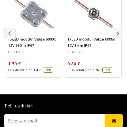
4xLED moodul Valge 6000K
1xLED moodul Valge 6000K
12V 180lm IP67
12V 34lm IP67
PI021383
PI021321
1.50 €
0.80 €
-5%
-5%
Püsikliendi hind
1.43 €
Püsikliendi hind
0.76 €
Telli uudiskiri