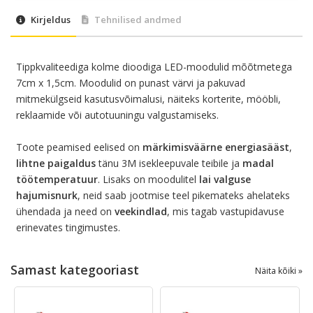
Kirjeldus
Tehnilised andmed
Tippkvaliteediga kolme dioodiga LED-moodulid mõõtmetega
7cm x 1,5cm. Moodulid on punast värvi ja pakuvad
mitmekülgseid kasutusvõimalusi, näiteks korterite, mööbli,
reklaamide või autotuuningu valgustamiseks.
Toote peamised eelised on
märkimisväärne energiasääst
,
lihtne paigaldus
tänu 3M isekleepuvale teibile ja
madal
töötemperatuur
. Lisaks on moodulitel
lai valguse
hajumisnurk
, neid saab jootmise teel pikemateks ahelateks
ühendada ja need on
veekindlad
, mis tagab vastupidavuse
erinevates tingimustes.
Samast kategooriast
Näita kõiki »