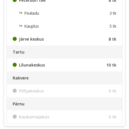
Peterburi tee
8 tk
Pealadu
3 tk
Kauplus
5 tk
Järve keskus
8 tk
Tartu
Lõunakeskus
10 tk
Rakvere
Põhjakeskus
0 tk
Pärnu
Kaubamajakas
0 tk