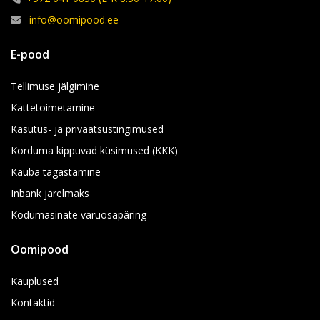
info@oomipood.ee
E-pood
Tellimuse jälgimine
Kättetoimetamine
Kasutus- ja privaatsustingimused
Korduma kippuvad küsimused (KKK)
Kauba tagastamine
Inbank järelmaks
Kodumasinate varuosapäring
Oomipood
Kauplused
Kontaktid