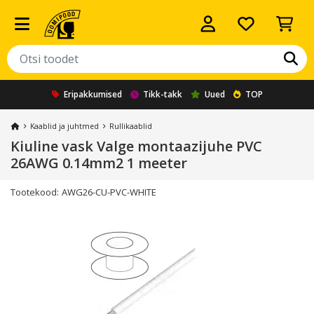
Eripakkumised
Tikk-takk
Uued
TOP
Kaablid ja juhtmed
Rullikaablid
Kiuline vask Valge montaazijuhe PVC
26AWG 0.14mm2 1 meeter
Tootekood:
AWG26-CU-PVC-WHITE