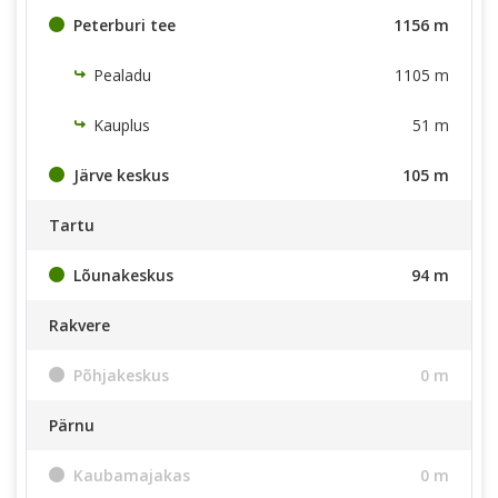
Peterburi tee
1156 m
Pealadu
1105 m
Kauplus
51 m
Järve keskus
105 m
Tartu
Lõunakeskus
94 m
Rakvere
Põhjakeskus
0 m
Pärnu
Kaubamajakas
0 m