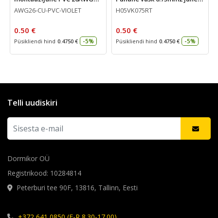
0.14mm2 1 meeter
PVC -30..+80deg 500V MKEM
AWG26-CU-PVC-VIOLET
H05VK075RT
1m
0.50 €
0.50 €
-5%
-5%
Püsikliendi hind
0.4750 €
Püsikliendi hind
0.4750 €
Telli uudiskiri
Dormikor OÜ
Registrikood: 10284814
Peterburi tee 90F, 13816, Tallinn, Eesti
+372 641 0850 (E-R 8.30-17.00)