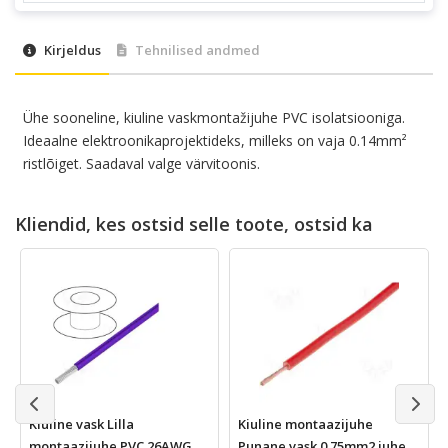
Kirjeldus
Tehnilised andmed
Ühe sooneline, kiuline vaskmontažijuhe PVC isolatsiooniga.
Ideaalne elektroonikaprojektideks, milleks on vaja 0.14mm²
ristlõiget. Saadaval valge värvitoonis.
Kliendid, kes ostsid selle toote, ostsid ka
Kiuline vask Lilla
Kiuline montaazijuhe
montaazijuhe PVC 26AWG
Punane vask 0.75mm2 juhe