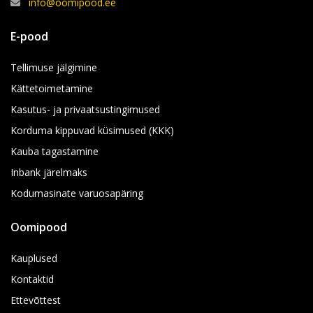
info@oomipood.ee
E-pood
Tellimuse jälgimine
Kättetoimetamine
Kasutus- ja privaatsustingimused
Korduma kippuvad küsimused (KKK)
Kauba tagastamine
Inbank järelmaks
Kodumasinate varuosapäring
Oomipood
Kauplused
Kontaktid
Ettevõttest