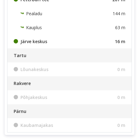
Pealadu
144 m
Kauplus
63 m
Järve keskus
16 m
Tartu
Lõunakeskus
0 m
Rakvere
Põhjakeskus
0 m
Pärnu
Kaubamajakas
0 m