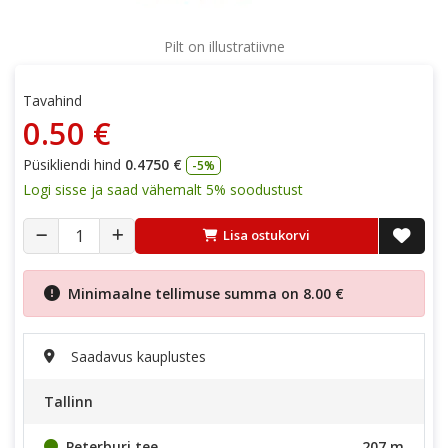
Pilt on illustratiivne
Tavahind
0.50 €
Püsikliendi hind
0.4750 €
-5%
Logi sisse ja saad vähemalt 5% soodustust
Lisa ostukorvi
Minimaalne tellimuse summa on
8.00 €
Saadavus kauplustes
Tallinn
Peterburi tee
207 m