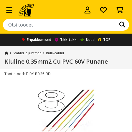
Eripakkumised
Tikk-takk
Uued
TOP
Kaablid ja juhtmed
Rullikaablid
Kiuline 0.35mm2 Cu PVC 60V Punane
Tootekood:
FLRY-B0.35-RD