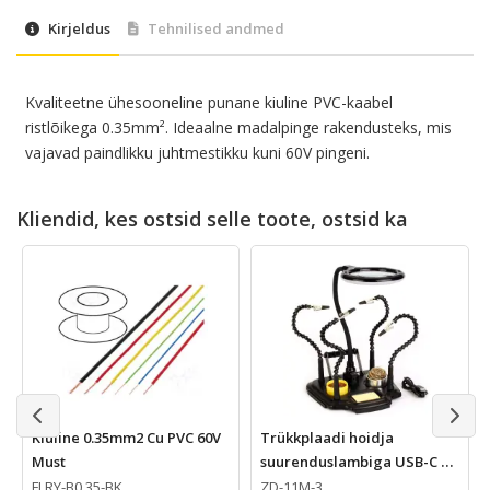
Kirjeldus
Tehnilised andmed
Kvaliteetne ühesooneline punane kiuline PVC-kaabel
ristlõikega 0.35mm². Ideaalne madalpinge rakendusteks, mis
vajavad paindlikku juhtmestikku kuni 60V pingeni.
Kliendid, kes ostsid selle toote, ostsid ka
Kiuline 0.35mm2 Cu PVC 60V
Trükkplaadi hoidja
Must
suurenduslambiga USB-C +
tarvikud
FLRY-B0.35-BK
ZD-11M-3