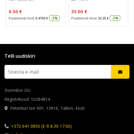
0.50 €
35.00 €
-5%
-5%
Püsikliendi hind
0.4750 €
Püsikliendi hind
33.25 €
Telli uudiskiri
Dormikor OÜ
Registrikood: 10284814
Peterburi tee 90F, 13816, Tallinn, Eesti
+372 641 0850 (E-R 8.30-17.00)