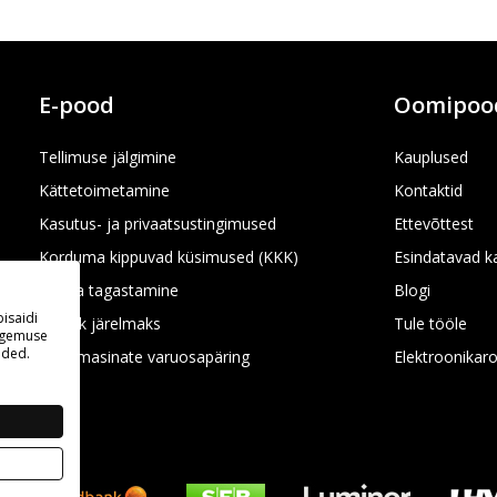
E-pood
Oomipoo
Tellimuse jälgimine
Kauplused
Kättetoimetamine
Kontaktid
Kasutus- ja privaatsustingimused
Ettevõttest
Korduma kippuvad küsimused (KKK)
Esindatavad 
Kauba tagastamine
Blogi
isaidi
Inbank järelmaks
Tule tööle
kogemuse
aded.
Kodumasinate varuosapäring
Elektroonikar