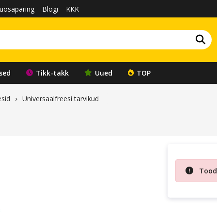
uosapäring
Blogi
KKK
sed
Tikk-takk
Uued
TOP
esid
Universaalfreesi tarvikud
Toode