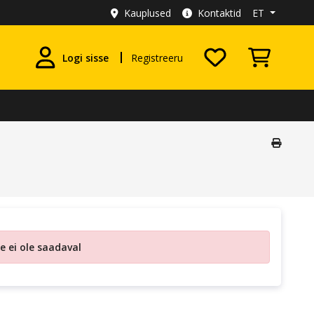
Kauplused
Kontaktid
ET
Logi sisse
Registreeru
 ei ole saadaval