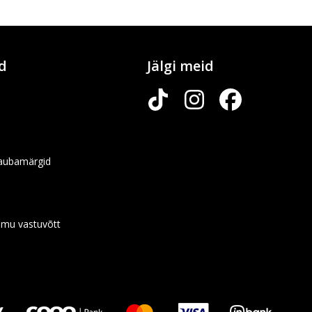
d
Jälgi meid
kaubamärgid
omu vastuvõtt