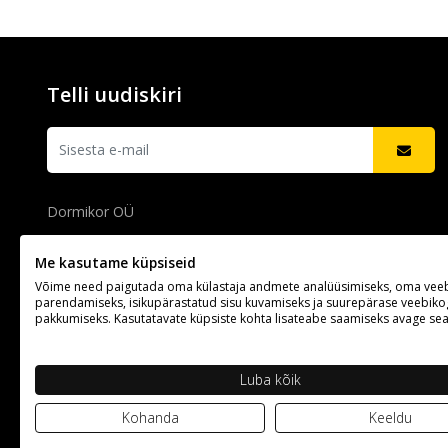
Telli uudiskiri
Dormikor OÜ
Registrikood: 10284814
Me kasutame küpsiseid
Peterburi tee 90F, 13816, Tallinn, Eesti
Võime need paigutada oma külastaja andmete analüüsimiseks, oma veeb
parendamiseks, isikupärastatud sisu kuvamiseks ja suurepärase veebi
pakkumiseks. Kasutatavate küpsiste kohta lisateabe saamiseks avage se
+372 641 0850 (E-R 8.30-17.00)
info@oomipood.ee
Luba kõik
Kohanda
Keeldu
Oomipood © 2026