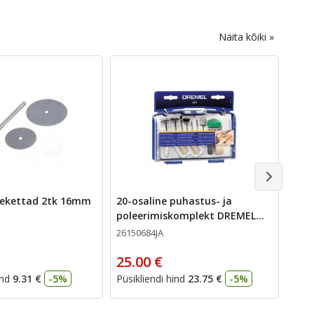
Näita kõiki »
saekettad 2tk 16mm
20-osaline puhastus- ja
69-o
poleerimiskomplekt DREMEL
DRE
684
26150684JA
2615
25.00 €
25.
ind
9.31 €
-5%
Püsikliendi hind
23.75 €
-5%
Püsik