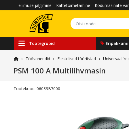
Tellimuse jälgimine
Kättetoimetamine
Kodumasinate var
Tootegrupid
Eripakkumi
Töövahendid
Elektrilised tööriistad
Universaalfre
PSM 100 A Multilihvmasin
Tootekood:
06033B7000