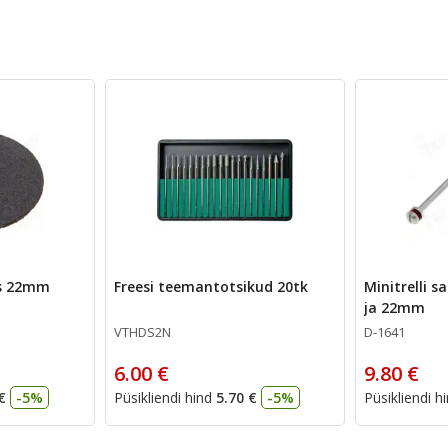
as 22mm
Freesi teemantotsikud 20tk
Minitrelli 
ja 22mm
VTHDS2N
D-1641
6.00 €
9.80 €
€
-5%
Püsikliendi hind
5.70 €
-5%
Püsikliendi h