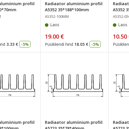
lumiinium profiil
Radiaator alumiinium profiil
Radiaat
70*70mm
A5352 35*188*100mm
A5352 
M
A5352-100MM
A5352-0
Laos
Laos
19.00 €
10.50
ind
3.33 €
-5%
Püsikliendi hind
18.05 €
-5%
Püsiklien
lumiinium profiil
Radiaator alumiinium profiil
Radiaat
78*100mm
A5723 35*78*40mm
A5723 