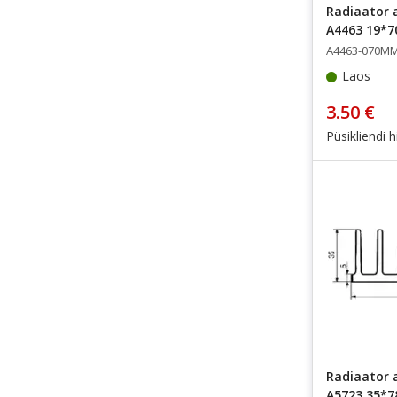
Radiaator a
A4463 19*
A4463-070M
Laos
3.50 €
Püsikliendi h
Radiaator a
A5723 35*