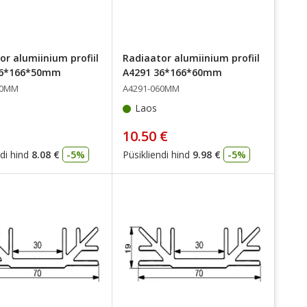
or alumiinium profiil
Radiaator alumiinium profiil
36*166*50mm
A4291 36*166*60mm
50MM
A4291-060MM
Laos
10.50 €
di hind
8.08 €
-5%
Püsikliendi hind
9.98 €
-5%