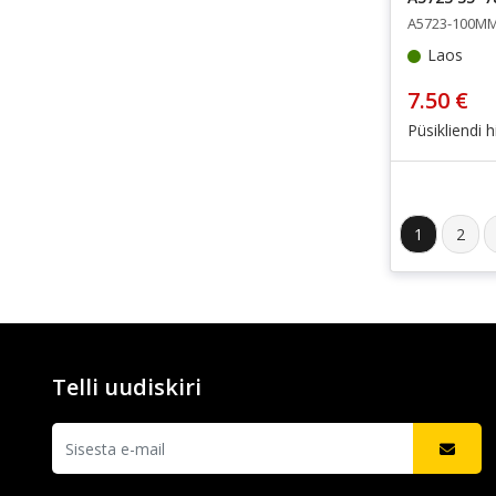
A5723-100M
Laos
7.50 €
Püsikliendi h
1
2
Telli uudiskiri