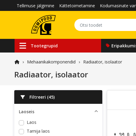
Tellimuse jälgimine
Kättetoimetamine
Kodumasinate var
Tootegrupid
Eripakkumi
Mehaanika­komponendid
Radiaator, isolaator
Radiaator, isolaator
Filtreeri (
45
)
Laoseis
Laos
Tarnija laos