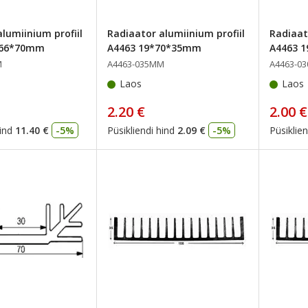
lumiinium profiil
Radiaator alumiinium profiil
Radiaat
166*70mm
A4463 19*70*35mm
A4463 
M
A4463-035MM
A4463-0
Laos
Laos
2.20 €
2.00 €
ind
11.40 €
-5%
Püsikliendi hind
2.09 €
-5%
Püsiklien