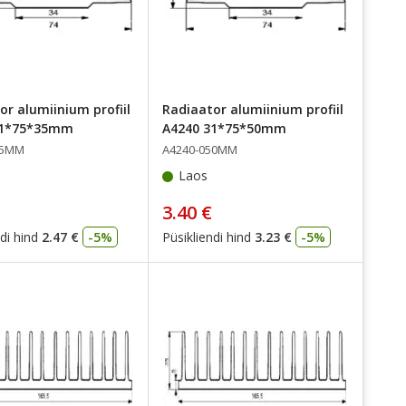
or alumiinium profiil
Radiaator alumiinium profiil
31*75*35mm
A4240 31*75*50mm
35MM
A4240-050MM
Laos
3.40 €
di hind
2.47 €
-5%
Püsikliendi hind
3.23 €
-5%