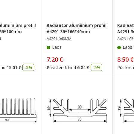
lumiinium profiil
Radiaator alumiinium profiil
Radiaat
166*100mm
A4291 36*166*40mm
A4291 
M
A4291-040MM
A4291-0
Laos
Laos
7.20 €
8.50 €
ind
15.01 €
-5%
Püsikliendi hind
6.84 €
-5%
Püsiklien