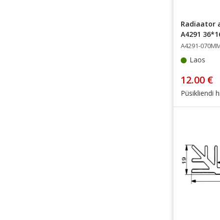
Radiaator a
A4291 36*
A4291-070M
Laos
12.00 €
Püsikliendi h