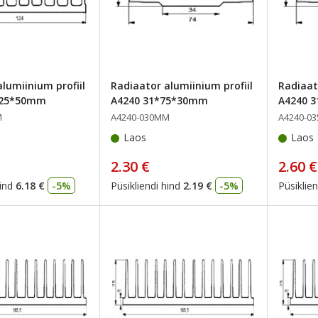
lumiinium profiil
Radiaator alumiinium profiil
Radiaat
125*50mm
A4240 31*75*30mm
A4240 
M
A4240-030MM
A4240-0
Laos
Laos
2.30 €
2.60 €
ind
6.18 €
-5%
Püsikliendi hind
2.19 €
-5%
Püsiklien