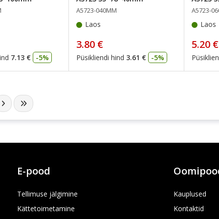
M
A5723-040MM
A5723-0
Laos
Laos
3.80 €
5.20 €
ind
7.13 €
-5%
Püsikliendi hind
3.61 €
-5%
Püsiklien
E-pood
Oomipoo
Tellimuse jälgimine
Kauplused
Kättetoimetamine
Kontaktid