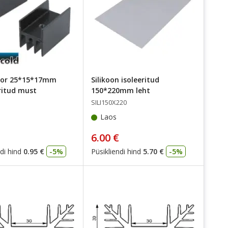
tor 25*15*17mm
Silikoon isoleeritud
itud must
150*220mm leht
SILI150X220
Laos
6.00 €
di hind
0.95 €
-5%
Püsikliendi hind
5.70 €
-5%