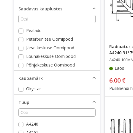
Saadavus kauplustes
Pealadu
Peterburi tee Oomipood
Radiaator a
Järve keskuse Oomipood
A4240 31*
Lõunakeskuse Oomipood
A4240-100M
Põhjakeskuse Oomipood
Laos
Kaubamajaka Oomipood
Kaubamärk
6.00 €
Püsikliendi h
Okystar
Tüüp
A4240
A4291