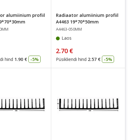
or alumiinium profiil
Radiaator alumiinium profiil
19*70*30mm
A4463 19*70*50mm
30MM
A4463-050MM
Laos
2.70 €
di hind
1.90 €
-5%
Püsikliendi hind
2.57 €
-5%