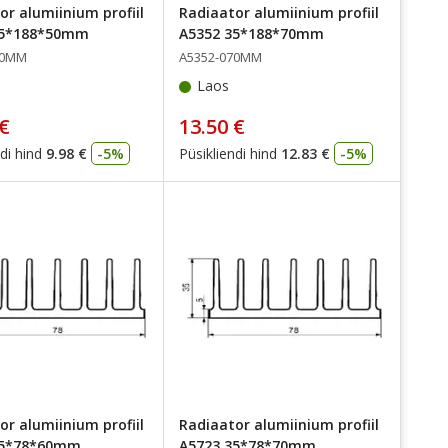
or alumiinium profiil
Radiaator alumiinium profiil
35*188*50mm
A5352 35*188*70mm
50MM
A5352-070MM
Laos
 €
13.50 €
di hind
9.98 €
-5%
Püsikliendi hind
12.83 €
-5%
or alumiinium profiil
Radiaator alumiinium profiil
35*78*60mm
A5723 35*78*70mm