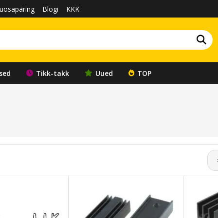
uosapäring
Blogi
KKK
sed
Tikk-takk
Uued
TOP