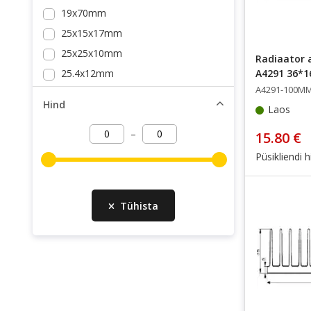
19x70mm
25x15x17mm
25x25x10mm
Radiaator a
25.4x12mm
A4291 36*
A4291-100M
31x75mm
Hind
Laos
35x125mm
35x188mm
–
15.80 €
35x78mm
Püsikliendi h
36x166mm
44x150mm
Tühista
50x191mm
150x220mm
31*75*50mm
35*188*50mm