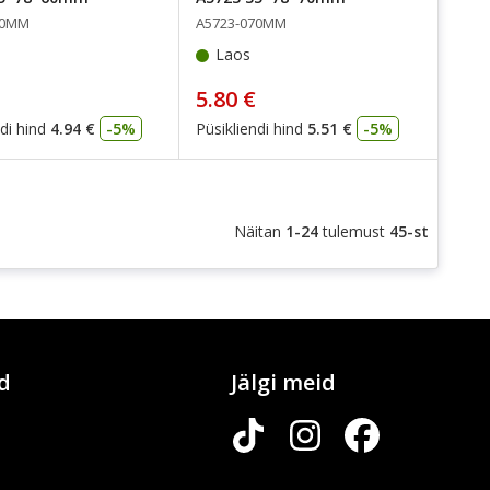
60MM
A5723-070MM
Laos
5.80 €
di hind
4.94 €
-5%
Püsikliendi hind
5.51 €
-5%
Näitan
1-24
tulemust
45-st
d
Jälgi meid