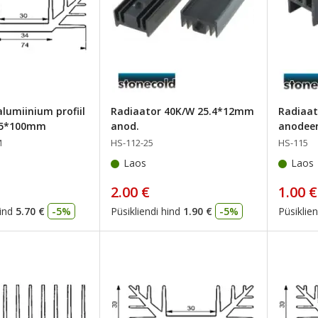
lumiinium profiil
Radiaator 40K/W 25.4*12mm
Radiaa
75*100mm
anod.
anodeer
M
HS-112-25
HS-115
Laos
Laos
2.00 €
1.00 €
ind
5.70 €
-5%
Püsikliendi hind
1.90 €
-5%
Püsiklien