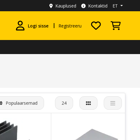
Kauplused
Kontaktid
ET
Logi sisse
Registreeru
Populaarsemad
24