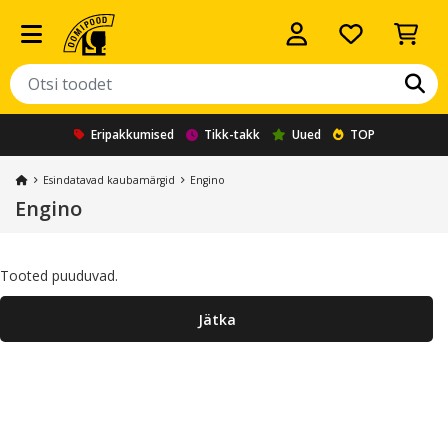
Eripakkumised
Tikk-takk
Uued
TOP
Esindatavad kaubamärgid
Engino
Engino
Tooted puuduvad.
Jätka