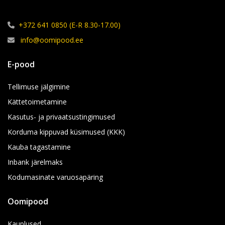
+372 641 0850 (E-R 8.30-17.00)
info@oomipood.ee
E-pood
Tellimuse jälgimine
Kättetoimetamine
Kasutus- ja privaatsustingimused
Korduma kippuvad küsimused (KKK)
Kauba tagastamine
Inbank järelmaks
Kodumasinate varuosapäring
Oomipood
Kauplused