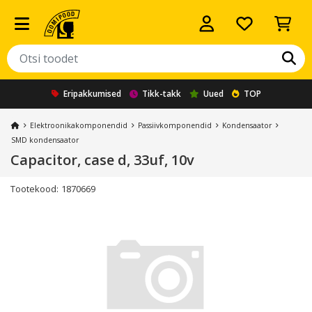
Eripakkumised
Tikk-takk
Uued
TOP
Elektroonika­komponendid
Passiivkomponendid
Kondensaator
SMD kondensaator
Capacitor, case d, 33uf, 10v
Tootekood:
1870669