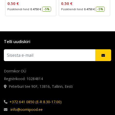
0.50 €
0.50 €
-5%
-5%
Püsikliendi hind
0.4750 €
Püsikliendi hind
0.4750 €
Telli uudiskiri
Dormikor OÜ
Registrikood: 10284814
Peterburi tee 90F, 13816, Tallinn, Eesti
+372 641 0850 (E-R 8.30-17.00)
info@oomipood.ee