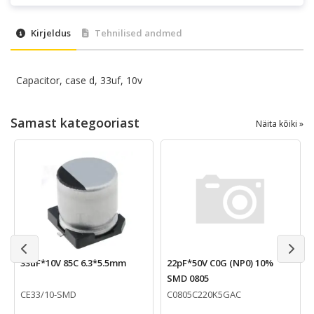
Kirjeldus
Tehnilised andmed
Capacitor, case d, 33uf, 10v
Samast kategooriast
Näita kõiki »
33uF*10V 85C 6.3*5.5mm
22pF*50V C0G (NP0) 10%
SMD 0805
CE33/10-SMD
C0805C220K5GAC