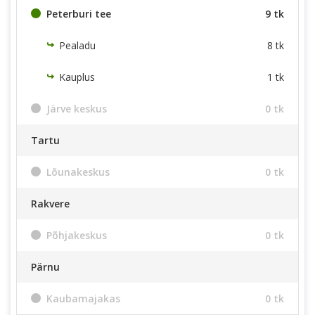
Peterburi tee
9 tk
Pealadu
8 tk
Kauplus
1 tk
Järve keskus
0 tk
Tartu
Lõunakeskus
0 tk
Rakvere
Põhjakeskus
0 tk
Pärnu
Kaubamajakas
0 tk