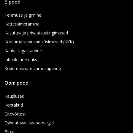
E-pood
Tellimuse jälgimine
Kättetoimetamine
Kasutus- ja privaatsustingimused
Korduma kippuvad küsimused (KKK)
Kauba tagastamine
Inbank järelmaks
Kodumasinate varuosapäring
Oomipood
Kauplused
Kontaktid
Ettevõttest
Esindatavad kaubamärgid
Blogi