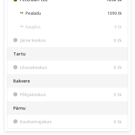
Pealadu
1090 tk
Kauplus
0 tk
Järve keskus
0 tk
Tartu
Lõunakeskus
0 tk
Rakvere
Põhjakeskus
0 tk
Pärnu
Kaubamajakas
0 tk