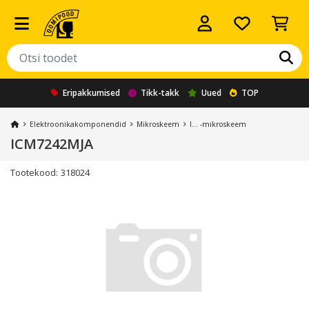
Eripakkumised
Tikk-takk
Uued
TOP
Elektroonika­komponendid
Mikroskeem
I... -mikroskeem
ICM7242MJA
Tootekood:
318024