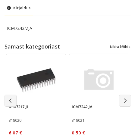
Kirjeldus
ICM7242MJA
Samast kategooriast
Näita kõiki »
ICM7217IJI
ICM7242IJA
318020
318021
6.07 €
0.50 €