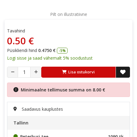
Pilt on illustratiivne
Tavahind
0.50 €
Püsikliendi hind
0.4750 €
-5%
Logi sisse ja saad vähemalt 5% soodustust
Lisa ostukorvi
Minimaalne tellimuse summa on
8.00 €
Saadavus kauplustes
Tallinn
Peterburi tee
1090 tk