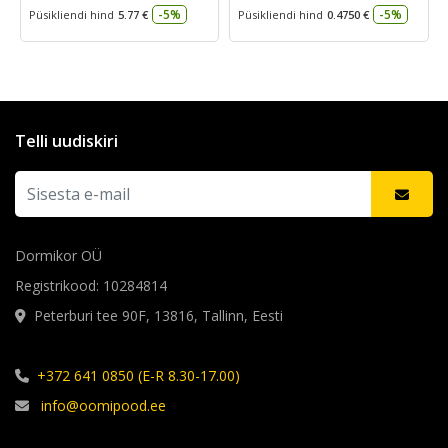
-5%
-5%
Püsikliendi hind
5.77 €
Püsikliendi hind
0.4750 €
Telli uudiskiri
Dormikor OÜ
Registrikood: 10284814
Peterburi tee 90F, 13816, Tallinn, Eesti
+372 641 0850 (E-R 8.30-17.00)
info@oomipood.ee