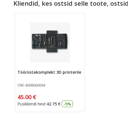
Kliendid, kes ostsid selle toote, ostsi
Tööriistakomplekt 3D printerile
CRE-4008060094
45.00 €
Püsikliendi hind
42.75 €
-5%