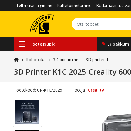
Tellimuse jälgimine
Kättetoimetamine
Kodumasinate var
Tootegrupid
Eripakkumi
Robootika
3D printimine
3D printerid
3D Printer K1C 2025 Creality
Tootekood:
CR-K1C/2025
Tootja:
Creality