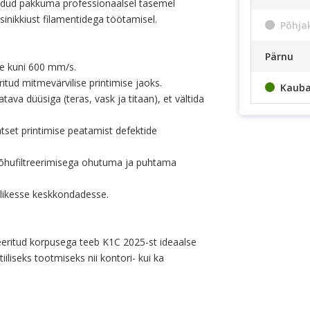
oodud pakkuma professionaalsel tasemel
sinikkiust filamentidega töötamisel.
Põhja
Pärnu
le kuni 600 mm/s.
ritud mitmevärvilise printimise jaoks.
Kaub
tava düüsiga (teras, vask ja titaan), et vältida
tset printimise peatamist defektide
e õhufiltreerimisega ohutuma ja puhtama
likesse keskkondadesse.
reeritud korpusega teeb K1C 2025-st ideaalse
liseks tootmiseks nii kontori- kui ka