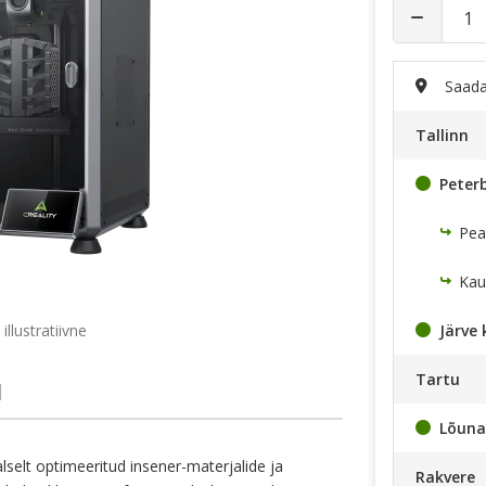
Saada
Tallinn
Peterb
Pea
Kau
 illustratiivne
Järve 
Tartu
d
Lõuna
lselt optimeeritud insener-materjalide ja
Rakvere