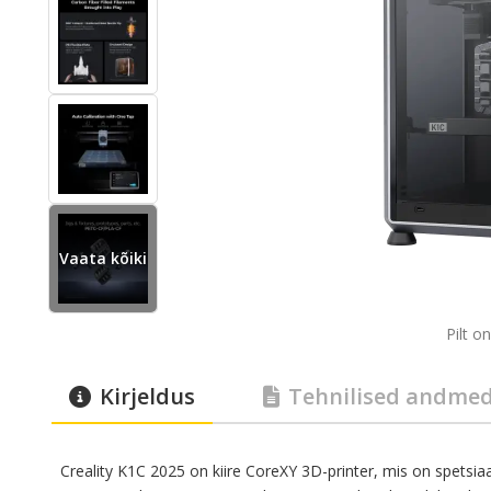
Vaata kõiki
Pilt on
Kirjeldus
Tehnilised andme
Creality K1C 2025 on kiire CoreXY 3D-printer, mis on spetsiaa