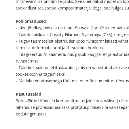
mitmevärvilise printimise jaoks. See uuendatud mudel on l
töökindlust täiustatud komposiitmaterjalidega, sealhulgas sü
Põhiomadused
- Kiire jõudlus, mis ulatub tänu tõhusale CoreXY kinemaatika
- Täielik ühilduvus Creality Filament Systemiga (CFS) integree
- Tugev täismetallist ekstruuder koos "Unicorn" kiiresti vaheta
termilist deformatsiooni ja lihtsustada hooldust.
- Integreeritud AI-kaamera, mis pakub kaugseiret ja automaa
tuvastamisel.
- Täielikult suletud ehituskamber, mis on varustatud aktiivs
töökeskkonna tagamiseks.
- Madala müratasemega töö, mis on mõeldud mitte-tööstus
Kasutusalad
Selle võime töödelda komposiitmaterjale koos vaikse ja filt
lahenduse professionaalseks prototüüpimiseks ja väikesepartii
kodutingimustes.