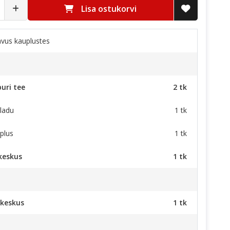
Lisa ostukorvi
vus kauplustes
uri tee
2 tk
ladu
1 tk
plus
1 tk
keskus
1 tk
keskus
1 tk