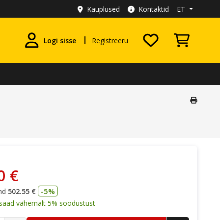
Kauplused
Kontaktid
ET
Logi sisse
Registreeru
0 €
-5%
nd
502.55 €
a saad vähemalt 5% soodustust