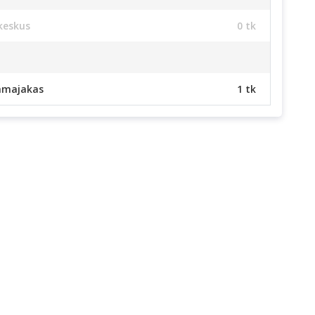
keskus
0 tk
amajakas
1 tk