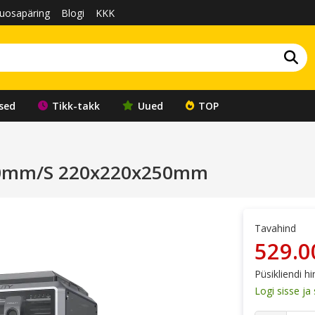
uosapäring
Blogi
KKK
sed
Tikk-takk
Uued
TOP
 600mm/S 220x220x250mm
Tavahind
529.0
Püsikliendi hi
Logi sisse j