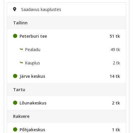
Saadavus kauplustes
Tallinn
Peterburi tee
51 tk
Pealadu
49 tk
Kauplus
2 tk
Järve keskus
14 tk
Tartu
Lõunakeskus
2 tk
Rakvere
Põhjakeskus
1 tk