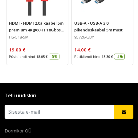
HDMI - HDMI 2.0a kaabel 5m
USB-A - USB-A 3.0
premium 4K@60Hz 18Gbps
pikenduskaabel 5m must
Must
HS-518-5M
95726-GBY
19.00 €
14.00 €
-5%
-5%
Püsikliendi hind
18.05 €
Püsikliendi hind
13.30 €
Telli uudiskiri
Dormikor OÜ