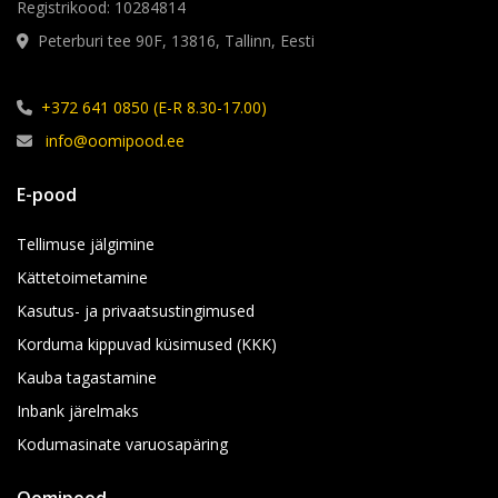
Registrikood: 10284814
Peterburi tee 90F, 13816, Tallinn, Eesti
+372 641 0850 (E-R 8.30-17.00)
info@oomipood.ee
E-pood
Tellimuse jälgimine
Kättetoimetamine
Kasutus- ja privaatsustingimused
Korduma kippuvad küsimused (KKK)
Kauba tagastamine
Inbank järelmaks
Kodumasinate varuosapäring
Oomipood