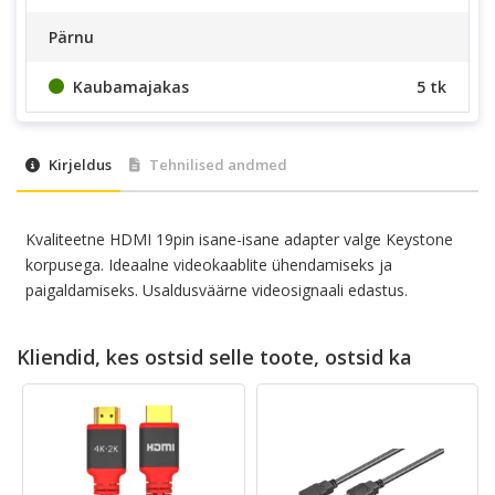
Pärnu
Kaubamajakas
5 tk
Kirjeldus
Tehnilised andmed
Kvaliteetne HDMI 19pin isane-isane adapter valge Keystone
korpusega. Ideaalne videokaablite ühendamiseks ja
paigaldamiseks. Usaldusväärne videosignaali edastus.
Kliendid, kes ostsid selle toote, ostsid ka