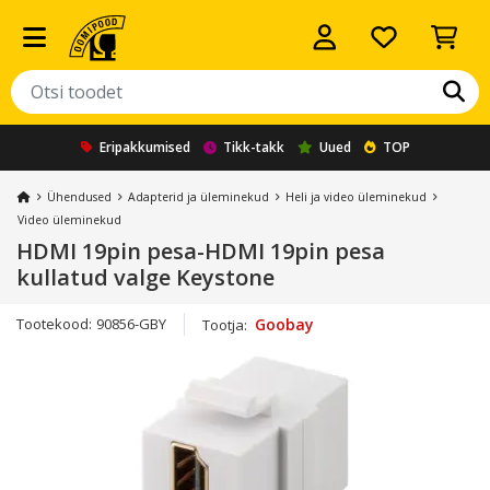
Eripakkumised
Tikk-takk
Uued
TOP
Ühendused
Adapterid ja üleminekud
Heli ja video üleminekud
Video üleminekud
HDMI 19pin pesa-HDMI 19pin pesa
kullatud valge Keystone
Tootekood:
90856-GBY
Goobay
Tootja: