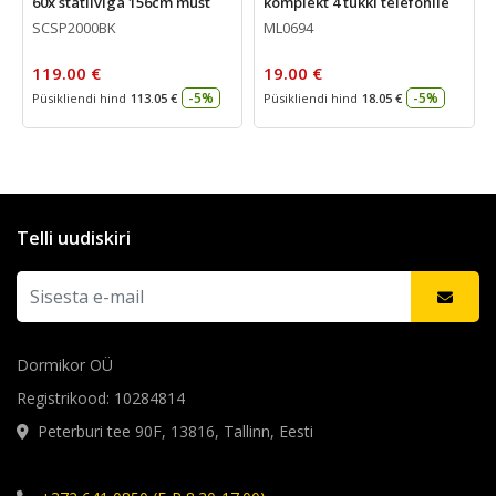
60x statiiviga 156cm must
komplekt 4 tükki telefonile
SCSP2000BK
ML0694
119.00 €
19.00 €
-5%
-5%
Püsikliendi hind
113.05 €
Püsikliendi hind
18.05 €
Telli uudiskiri
Dormikor OÜ
Registrikood: 10284814
Peterburi tee 90F, 13816, Tallinn, Eesti