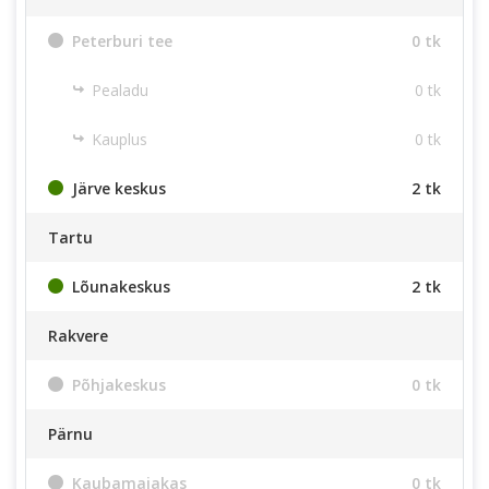
Peterburi tee
0 tk
Pealadu
0 tk
Kauplus
0 tk
Järve keskus
2 tk
Tartu
Lõunakeskus
2 tk
Rakvere
Põhjakeskus
0 tk
Pärnu
Kaubamajakas
0 tk