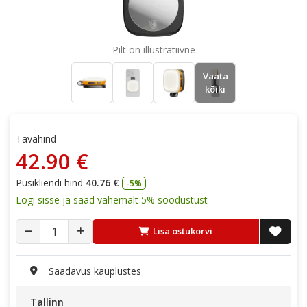
Pilt on illustratiivne
Vaata
kõiki
Tavahind
42.90 €
Püsikliendi hind
40.76 €
-5%
Logi sisse ja saad vähemalt 5% soodustust
Lisa ostukorvi
Saadavus kauplustes
Tallinn