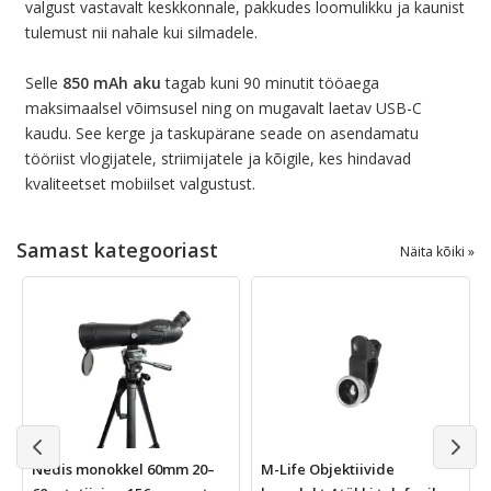
valgust vastavalt keskkonnale, pakkudes loomulikku ja kaunist
tulemust nii nahale kui silmadele.
Selle
850 mAh aku
tagab kuni 90 minutit tööaega
maksimaalsel võimsusel ning on mugavalt laetav USB-C
kaudu. See kerge ja taskupärane seade on asendamatu
tööriist vlogijatele, striimijatele ja kõigile, kes hindavad
kvaliteetset mobiilset valgustust.
Samast kategooriast
Näita kõiki »
Nedis monokkel 60mm 20–
M-Life Objektiivide