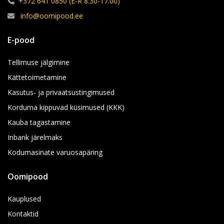
+372 641 0850 (E-R 8.30-17.00)
info@oomipood.ee
E-pood
Tellimuse jälgimine
Kättetoimetamine
Kasutus- ja privaatsustingimused
Korduma kippuvad küsimused (KKK)
Kauba tagastamine
Inbank järelmaks
Kodumasinate varuosapäring
Oomipood
Kauplused
Kontaktid