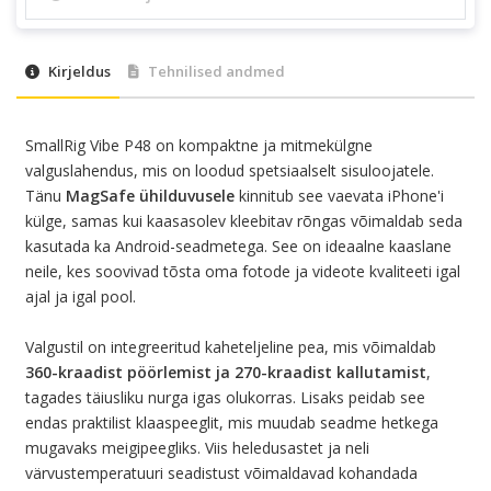
Kirjeldus
Tehnilised andmed
SmallRig Vibe P48 on kompaktne ja mitmekülgne
valguslahendus, mis on loodud spetsiaalselt sisuloojatele.
Tänu
MagSafe ühilduvusele
kinnitub see vaevata iPhone'i
külge, samas kui kaasasolev kleebitav rõngas võimaldab seda
kasutada ka Android-seadmetega. See on ideaalne kaaslane
neile, kes soovivad tõsta oma fotode ja videote kvaliteeti igal
ajal ja igal pool.
Valgustil on integreeritud kaheteljeline pea, mis võimaldab
360-kraadist pöörlemist ja 270-kraadist kallutamist
,
tagades täiusliku nurga igas olukorras. Lisaks peidab see
endas praktilist klaaspeeglit, mis muudab seadme hetkega
mugavaks meigipeegliks. Viis heledusastet ja neli
värvustemperatuuri seadistust võimaldavad kohandada