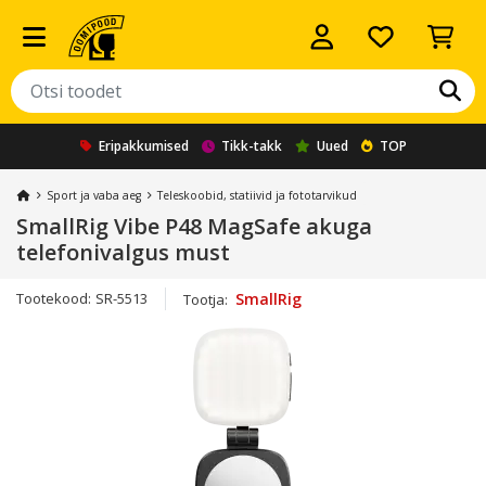
Eripakkumised
Tikk-takk
Uued
TOP
Sport ja vaba aeg
Teleskoobid, statiivid ja fototarvikud
SmallRig Vibe P48 MagSafe akuga
telefonivalgus must
Tootekood:
SR-5513
SmallRig
Tootja: