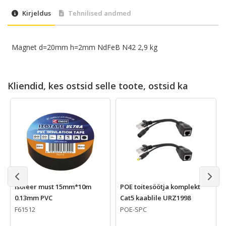
Kirjeldus
Tehnilised andmed
Magnet d=20mm h=2mm NdFeB N42 2,9 kg
Kliendid, kes ostsid selle toote, ostsid ka
Isoleer must 15mm*10m
POE toitesöötja komplekt
0.13mm PVC
Cat5 kaablile URZ1998
F61512
POE-SPC