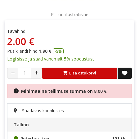
Pilt on illustratiivne
Tavahind
2.00 €
Püsikliendi hind
1.90 €
-5%
Logi sisse ja saad vähemalt 5% soodustust
Lisa ostukorvi
Minimaalne tellimuse summa on
8.00 €
Saadavus kauplustes
Tallinn
Peterburi tee
101 tk