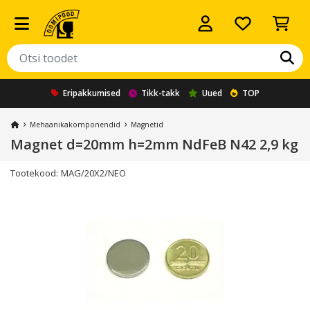
Eripakkumised
Tikk-takk
Uued
TOP
Mehaanika­komponendid
Magnetid
Magnet d=20mm h=2mm NdFeB N42 2,9 kg
Tootekood:
MAG/20X2/NEO