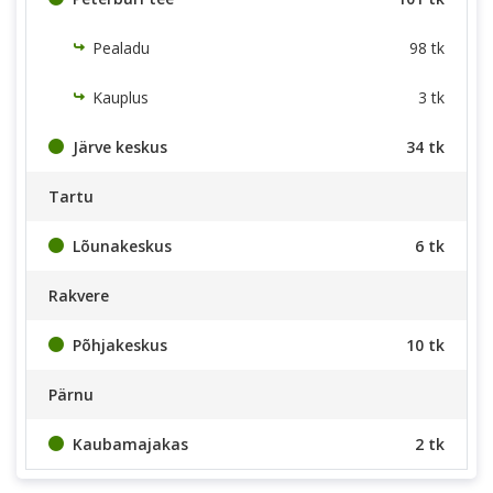
Pealadu
98 tk
Kauplus
3 tk
Järve keskus
34 tk
Tartu
Lõunakeskus
6 tk
Rakvere
Põhjakeskus
10 tk
Pärnu
Kaubamajakas
2 tk