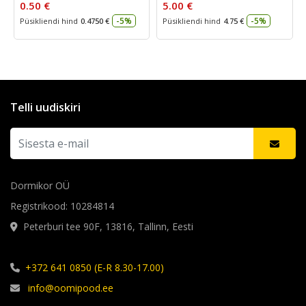
0.50 €
5.00 €
-5%
-5%
Püsikliendi hind
0.4750 €
Püsikliendi hind
4.75 €
Telli uudiskiri
Dormikor OÜ
Registrikood: 10284814
Peterburi tee 90F, 13816, Tallinn, Eesti
+372 641 0850 (E-R 8.30-17.00)
info@oomipood.ee